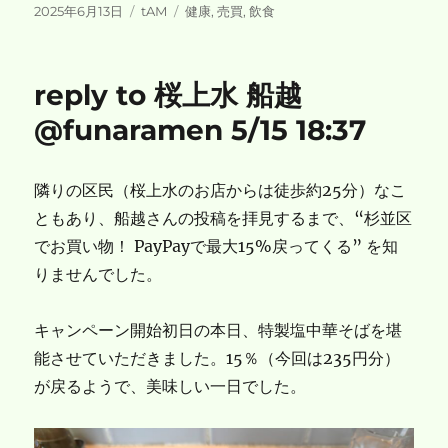
投
カ
タ
2025年6月13日
tAM
健康
,
売買
,
飲食
稿
テ
グ
日:
ゴ
リ
reply to 桜上水 船越
ー
@funaramen 5/15 18:37
隣りの区民（桜上水のお店からは徒歩約25分）なこ
ともあり、船越さんの投稿を拝見するまで、“杉並区
でお買い物！ PayPayで最大15%戻ってくる” を知
りませんでした。
キャンペーン開始初日の本日、特製塩中華そばを堪
能させていただきました。15％（今回は235円分）
が戻るようで、美味しい一日でした。