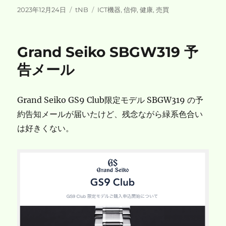
投
カ
タ
2023年12月24日
tNB
ICT機器
,
信仰
,
健康
,
売買
稿
テ
グ
日:
ゴ
リ
Grand Seiko SBGW319 予
ー
告メール
Grand Seiko GS9 Club限定モデル SBGW319 の予
約告知メールが届いたけど、残念ながら緑系色合い
は好きくない。