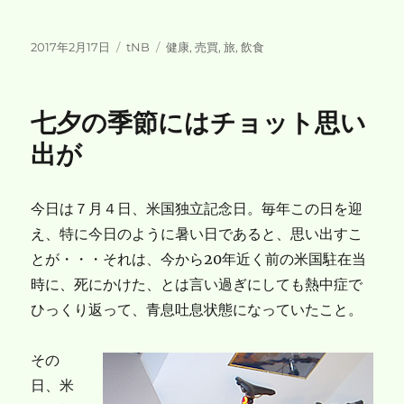
投
カ
タ
2017年2月17日
tNB
健康
,
売買
,
旅
,
飲食
稿
テ
グ
日:
ゴ
リ
七夕の季節にはチョット思い
ー
出が
今日は７月４日、米国独立記念日。毎年この日を迎
え、特に今日のように暑い日であると、思い出すこ
とが・・・それは、今から20年近く前の米国駐在当
時に、死にかけた、とは言い過ぎにしても熱中症で
ひっくり返って、青息吐息状態になっていたこと。
その
日、米