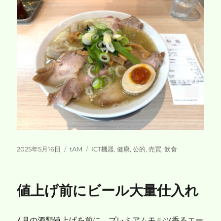
投
カ
タ
2025年5月16日
tAM
ICT機器
,
健康
,
公的
,
売買
,
飲食
稿
テ
グ
日:
ゴ
リ
値上げ前にビール大量仕入れ
ー
4月の酒類値上げを前に、プレミアムモルツ香るエー