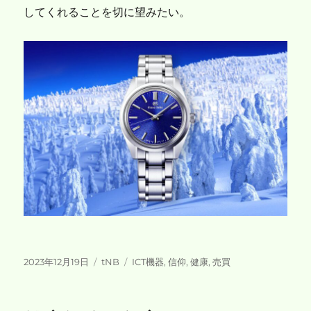
してくれることを切に望みたい。
投
カ
タ
2023年12月19日
tNB
ICT機器
,
信仰
,
健康
,
売買
稿
テ
グ
日:
ゴ
リ