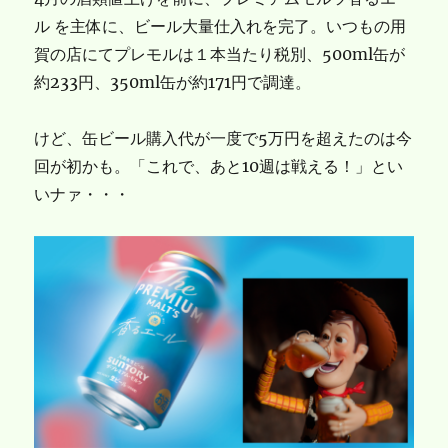
ル を主体に、ビール大量仕入れを完了。いつもの用
賀の店にてプレモルは１本当たり税別、500ml缶が
約233円、350ml缶が約171円で調達。
けど、缶ビール購入代が一度で5万円を超えたのは今
回が初かも。「これで、あと10週は戦える！」とい
いナァ・・・