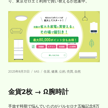
り、東京ゼロエミ利用で買い替えるか思案中。
投
カ
タ
2025年8月31日
tAS
住居
,
健康
,
公的
,
売買
,
自然
稿
テ
グ
日:
ゴ
リ
金貨2枚 → Ω腕時計
ー
手放す時期で悩んでいたのがバルセロナ五輪記念8万