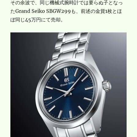
その余波で、同じ機械式腕時計では要らぬ子となっ
たGrand Seiko SBGW299も、前述の金貨1枚とほ
ぼ同じ45万円にて売却。