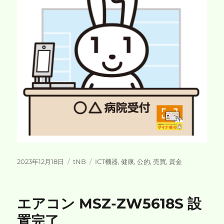
投
カ
タ
2023年12月18日
tNB
ICT機器
,
健康
,
公的
,
売買
,
資金
稿
テ
グ
日:
ゴ
リ
エアコン MSZ-ZW5618S 設
ー
置完了