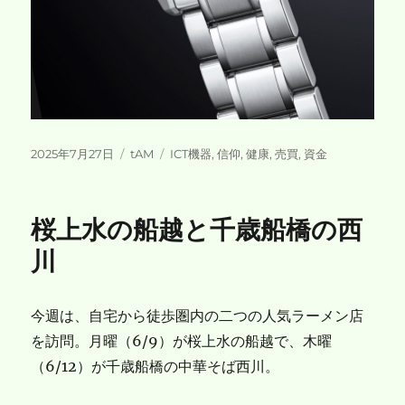
投
カ
タ
2025年7月27日
tAM
ICT機器
,
信仰
,
健康
,
売買
,
資金
稿
テ
グ
日:
ゴ
リ
桜上水の船越と千歳船橋の西
ー
川
今週は、自宅から徒歩圏内の二つの人気ラーメン店
を訪問。月曜（6/9）が桜上水の船越で、木曜
（6/12）が千歳船橋の中華そば西川。