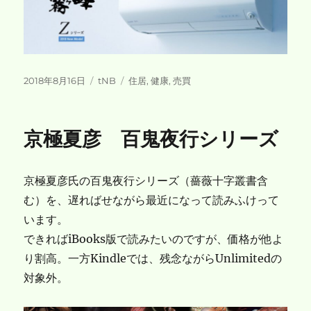
投
カ
タ
2018年8月16日
tNB
住居
,
健康
,
売買
稿
テ
グ
日:
ゴ
リ
京極夏彦 百鬼夜行シリーズ
ー
京極夏彦氏の百鬼夜行シリーズ（薔薇十字叢書含
む）を、遅ればせながら最近になって読みふけって
います。
できればiBooks版で読みたいのですが、価格が他よ
り割高。一方Kindleでは、残念ながらUnlimitedの
対象外。