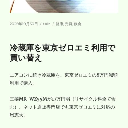
投
カ
タ
2025年10月30日
tAM
健康
,
売買
,
飲食
稿
テ
グ
日:
ゴ
リ
冷蔵庫を東京ゼロエミ利用で
ー
買い替え
エアコンに続き冷蔵庫を、東京ゼロエミの8万円減額
利用で購入。
三菱MR-WZ55Mが17万円弱（リサイクル料全て含
む）。ネット通販専門店でも東京ゼロエミに対応の
恩恵大。