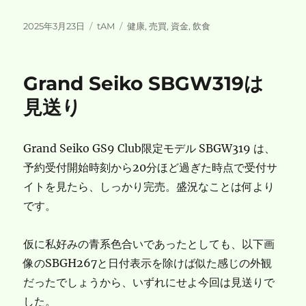
投
カ
タ
2025年3月23日
tAM
健康
,
売買
,
資金
,
飲食
稿
テ
グ
日:
ゴ
リ
Grand Seiko SBGW319は
ー
見送り
Grand Seiko GS9 Club限定モデル SBGW319 は、
予約受付開始時刻から20分ほど過ぎた時点で受付サ
イトを見たら、しっかり完売。盛況なことは何より
です。
仮に私好みの青系色合いであったとしても、以下画
像のSBGH267と日付表示を除けば似た感じの外観
だったでしょうから、いずれにせよ今回は見送りで
した。