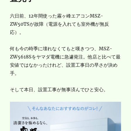
六日前、12年間使った霧ヶ峰エアコンMSZ-
ZW50TSが故障（電源を入れても室外機が無反
応）。
何も今の時季に壊れなくてもと嘆きつつ、MSZ-
ZW5618Sをヤマダ電機に急遽発注。他店と比べて最
安値ではなかったけれど、設置工事日の早さが決め
手。
そして本日、設置工事が無事済んでひと安心。