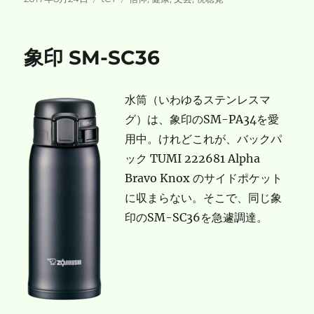
稿
テ
グ
日:
ゴ
リ
象印 SM-SC36
ー
水筒（いわゆるステンレスマ
グ）は、象印のSM-PA34を愛
用中。けれどこれが、バックパ
ック TUMI 222681 Alpha
Bravo Knox のサイドポケット
に収まらない。そこで、同じ象
印のSM-SC36を急遽調達。