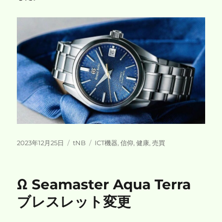
投
カ
タ
2023年12月25日
tNB
ICT機器
,
信仰
,
健康
,
売買
稿
テ
グ
日:
ゴ
リ
Ω Seamaster Aqua Terra
ー
ブレスレット変更