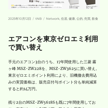
投
カ
タ
2025年10月12日
tNB
Network
,
住居
,
健康
,
公的
,
売買
,
飲食
稿
テ
グ
日:
ゴ
リ
エアコンを東京ゼロエミ利用
ー
で買い替え
手元のエアコン3台のうち、17年間使用した三菱 霧
ヶ峰 MSZ-ZW228を、MSZ-ZW3625に買い替え。
東京ゼロエミポイント利用により、旧機撤去費用込
みの実質価格は、販売店付与ポイント分も単純減算
すると約14万円。
残り2台のMSZ-ZW5618Sも既に7年間使用してお