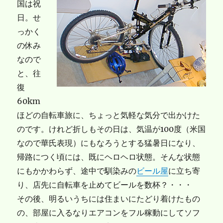
国は祝
日。せ
っかく
の休み
なので
と、往
復
60km
ほどの自転車旅に、ちょっと気軽な気分で出かけた
のです。けれど折しもその日は、気温が100度（米国
なので華氏表現）にもなろうとする猛暑日になり、
帰路につく頃には、既にヘロヘロ状態。そんな状態
にもかかわらず、途中で馴染みの
ビール屋
に立ち寄
り、店先に自転車を止めてビールを数杯？・・・
その後、明るいうちには住まいにたどり着けたもの
の、部屋に入るなりエアコンをフル稼動にしてソフ