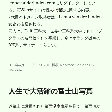
leonavanderlinden.comにリダイレクトしてい
る。同Webサイトは個人の活動に関する内容。
2代目本ドメイン取得者は、Leona van der Linden
女史と推察される。
同人は、Delft工科大（世界の工科系大学でもトップ
クラスの名門校？）を卒業し、今はオランダ拠点の
ICT系デザイナー？らしい。
投
カ
タ
2018年4月19日
CBX
ICT機器
,
Network
,
Server
,
SNS
,
稿
テ
グ
WebSite
日:
ゴ
リ
ー
人生で大活躍の富士山写真
道路上に設置された路面温度表示を見て、路面凍結