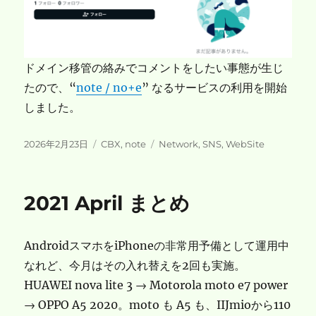
ドメイン移管の絡みでコメントをしたい事態が生じ
たので、“
note / no+e
” なるサービスの利用を開始
しました。
投
カ
タ
2026年2月23日
CBX
,
note
Network
,
SNS
,
WebSite
稿
テ
グ
日:
ゴ
リ
2021 April まとめ
ー
AndroidスマホをiPhoneの非常用予備として運用中
なれど、今月はその入れ替えを2回も実施。
HUAWEI nova lite 3 → Motorola moto e7 power
→ OPPO A5 2020。moto も A5 も、IIJmioから110