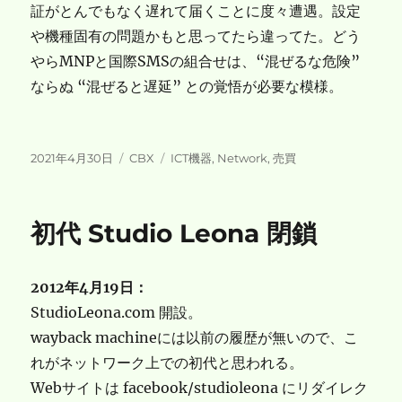
証がとんでもなく遅れて届くことに度々遭遇。設定
や機種固有の問題かもと思ってたら違ってた。どう
やらMNPと国際SMSの組合せは、“混ぜるな危険”
ならぬ “混ぜると遅延” との覚悟が必要な模様。
投
カ
タ
2021年4月30日
CBX
ICT機器
,
Network
,
売買
稿
テ
グ
日:
ゴ
リ
初代 Studio Leona 閉鎖
ー
2012年4月19日：
StudioLeona.com 開設。
wayback machineには以前の履歴が無いので、こ
れがネットワーク上での初代と思われる。
Webサイトは facebook/studioleona にリダイレク