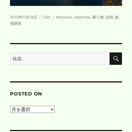
投
カ
タ
2010年11月19日
CBX
Network
,
WebSite
,
乗り物
,
信仰
,
旅
,
稿
テ
グ
視聴覚
日:
ゴ
リ
ー
検
検
索
索:
POSTED ON
posted
on