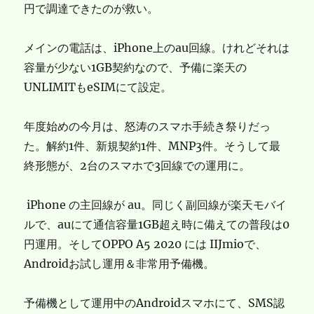
円で調達できたのが救い。
メインの電話は、iPhone上のau回線。けれどそれは
容量が少ない1GB契約なので、予備に楽天の
UNLIMITもeSIMにて設定。
年度始めの今月は、怒涛のスマホ手続き祭りだっ
た。解約1件、新規契約1件、MNP3件。そうして最
終形態が、2台のスマホで3回線での運用に。
iPhone の主回線が au。同じく副回線が楽天モバイ
ルで、auにて通信容量1GB超え時に備えての普段は0
円運用。そしてOPPO A5 2020 には IIJmioで、
Androidお試し運用＆非常用予備機。
予備機として運用中のAndroidスマホにて、SMS認