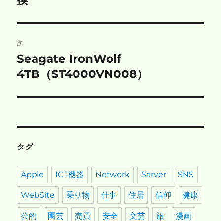
ナ
投
ビ
稿:
ゲ
次
Seagate IronWolf
次
ー
の
4TB（ST4000VN008）
シ
投
稿:
ョ
ン
タグ
Apple
ICT機器
Network
Server
SNS
WebSite
乗り物
仕事
住居
信仰
健康
公的
園芸
売買
安全
文芸
旅
漫画