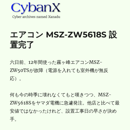
CybanX
エアコン MSZ-ZW5618S 設
置完了
六日前、12年間使った霧ヶ峰エアコンMSZ-
ZW50TSが故障（電源を入れても室外機が無反
応）。
何も今の時季に壊れなくてもと嘆きつつ、MSZ-
ZW5618Sをヤマダ電機に急遽発注。他店と比べて最
安値ではなかったけれど、設置工事日の早さが決め
手。