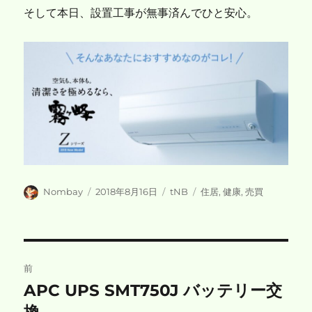
そして本日、設置工事が無事済んでひと安心。
投
投
カ
タ
Nombay
2018年8月16日
tNB
住居
,
健康
,
売買
稿
稿
テ
グ
者
日:
ゴ
リ
ー
投
前
稿
APC UPS SMT750J バッテリー交
前
の
換