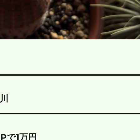
川
NPで1万円