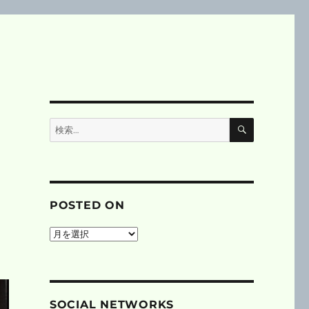
検
検
索
索:
、
POSTED ON
posted
on
SOCIAL NETWORKS