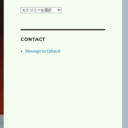
social
networks
CONTACT
Message to CybanX