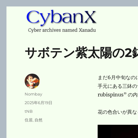
Cyber archives named Xanadu
CybanX
サボテン紫太陽の2
まだ6月中旬なの
手元にある三鉢のサボテン
投
Nombay
rubispinus
稿
投
2025年6月19日
者
稿
カ
tNB
花の色合いが異な
日:
テ
タ
住居
,
自然
ゴ
グ
リ
ー