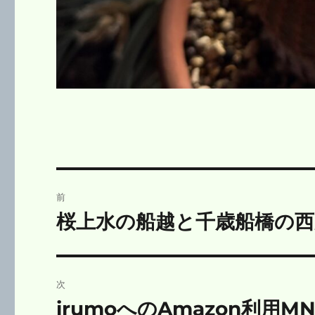
投
前
稿
桜上水の船越と千歳船橋の西
前
の
ナ
投
ビ
稿:
次
ゲ
irumoへのAmazon利用M
次