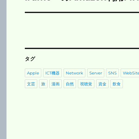
の
ー
投
シ
稿:
ョ
ン
タグ
Apple
ICT機器
Network
Server
SNS
WebSit
文芸
旅
漫画
自然
視聴覚
資金
飲食