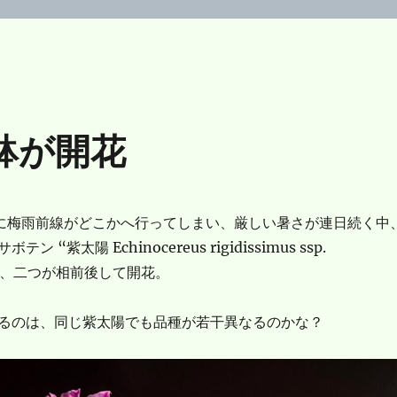
鉢が開花
に梅雨前線がどこかへ行ってしまい、厳しい暑さが連日続く中
 “紫太陽 Echinocereus rigidissimus ssp.
” の内、二つが相前後して開花。
るのは、同じ紫太陽でも品種が若干異なるのかな？