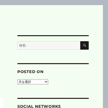
検
検
索
索:
POSTED ON
posted
on
SOCIAL NETWORKS