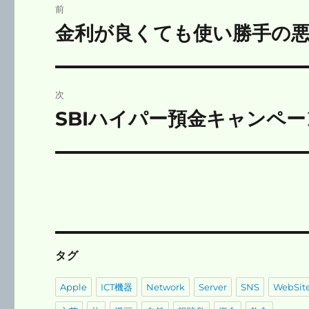
前
稿
金利が良くても使い勝手の
前
の
ナ
投
ビ
稿:
次
ゲ
SBIハイパー預金キャンペ
次
の
ー
投
シ
稿:
ョ
ン
タグ
Apple
ICT機器
Network
Server
SNS
WebSit