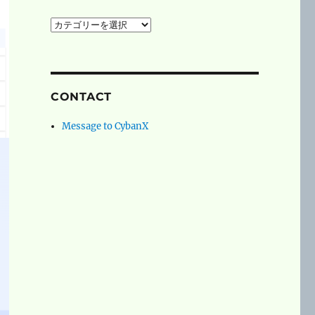
social
networks
CONTACT
Message to CybanX