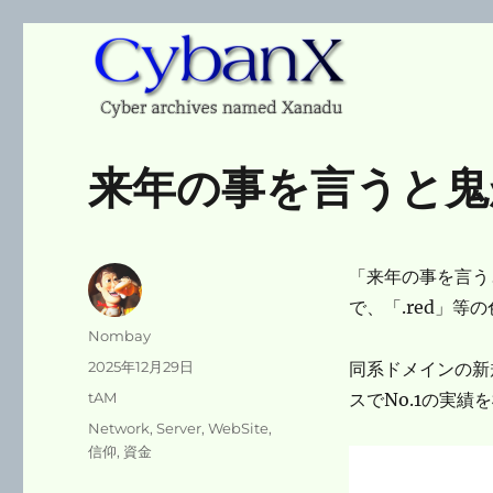
Cyber archives named Xanadu
CybanX
来年の事を言うと鬼
「来年の事を言うと
で、「.red」
投
Nombay
稿
投
2025年12月29日
同系ドメインの新
者
稿
カ
tAM
スでNo.1の実
日:
テ
タ
Network
,
Server
,
WebSite
,
ゴ
グ
信仰
,
資金
リ
ー