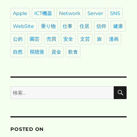
Apple
ICT機器
Network
Server
SNS
WebSite
乗り物
仕事
住居
信仰
健康
公的
園芸
売買
安全
文芸
旅
漫画
自然
視聴覚
資金
飲食
検
検
索
索:
POSTED ON