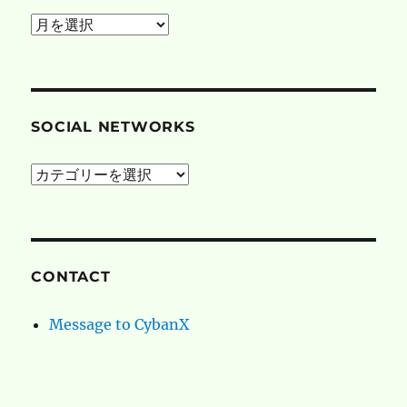
posted
on
SOCIAL NETWORKS
social
networks
CONTACT
Message to CybanX