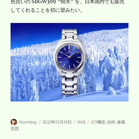
色合いの SBGW309 “樹氷” を、日本国内でも販売
してくれることを切に望みたい。
投
投
カ
タ
Nombay
2023年12月19日
tNB
ICT機器
,
信仰
,
健康
,
稿
稿
テ
グ
売買
者
日:
ゴ