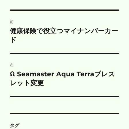
リ
ー
投
前
稿
健康保険で役立つマイナンバーカー
前
の
ド
ナ
投
ビ
稿:
ゲ
次
Ω Seamaster Aqua Terraブレス
次
ー
の
レット変更
シ
投
稿:
ョ
ン
タグ