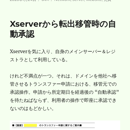
稿
テ
グ
日:
ゴ
リ
Xserverから転出移管時の自
ー
動承認
Xserverを気に入り、自身のメインサーバー＆レジ
ストラとして利用している。
けれど不満点が一つ。それは、ドメインを他社へ移
管させるトランスファー申請における、移管元での
承認操作。申請から所定期日を経過後の “自動承認”
を待たねばならず、利用者の操作で即座に承認でき
ないのはもどかしい。