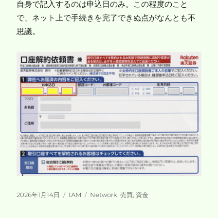
自身で記入するのは申込日のみ。この程度のこと
で、ネット上で手続きを完了できぬ点がなんとも不
思議。
投
カ
タ
2026年1月14日
tAM
Network
,
売買
,
資金
稿
テ
グ
日:
ゴ