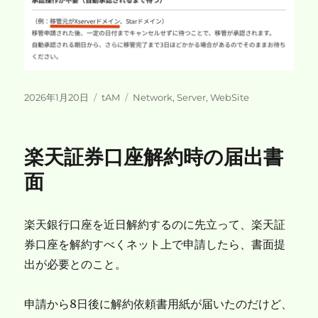
投
カ
タ
2026年1月20日
tAM
Network
,
Server
,
WebSite
稿
テ
グ
日:
ゴ
リ
楽天証券口座解約時の届出書
ー
面
楽天銀行口座を近日解約するのに先立って、楽天証
券口座を解約すべくネット上で申請したら、書面提
出が必要とのこと。
申請から8日後に解約依頼書用紙が届いたのだけど、