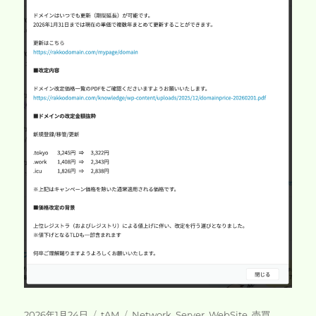
投
カ
タ
2026年1月24日
tAM
Network
,
Server
,
WebSite
,
売買