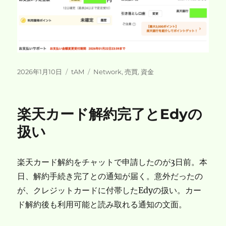
投
カ
タ
2026年1月10日
tAM
Network
,
売買
,
資金
稿
テ
グ
日:
ゴ
リ
楽天カード解約完了とEdyの
ー
扱い
楽天カード解約をチャットで申請したのが3日前。本
日、解約手続き完了との通知が届く。意外だったの
が、クレジットカードに付帯したEdyの扱い。カー
ド解約後も利用可能と読み取れる通知の文面。