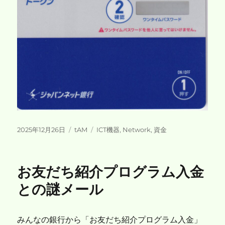
投
カ
タ
2025年12月26日
tAM
ICT機器
,
Network
,
資金
稿
テ
グ
日:
ゴ
リ
お友だち紹介プログラム入金
ー
との謎メール
みんなの銀行から「お友だち紹介プログラム入金」