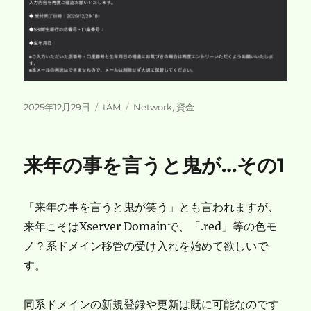
投
カ
タ
2025年12月29日
tAM
Network
,
資金
稿
テ
グ
日:
ゴ
リ
来年の事を言うと鬼が…その1
ー
「来年の事を言うと鬼が笑う」とも言われますが、
来年こそはXserver Domainで、「.red」等の色モ
ノ？系ドメイン移管の受け入れを始めて欲しいで
す。
同系ドメインの新規登録や更新は既に可能なのです