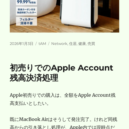
投
カ
タ
2026年1月3日
tAM
Network
,
住居
,
健康
,
売買
稿
テ
グ
日:
ゴ
リ
初売りでのApple Account
ー
残高決済処理
Apple初売りでの購入は、全額をApple Account残
高支払いとしたい。
既にMacBook Airはそうして発注完了。けれど同残
高からの引き落とし処理が、Apple内では現時点だ