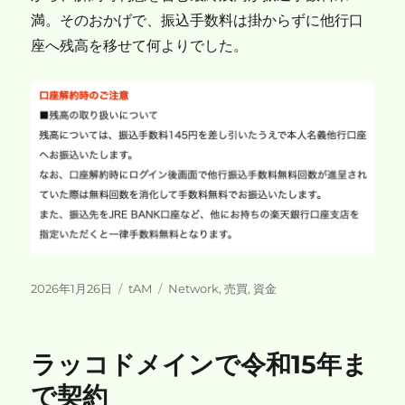
満。そのおかげで、振込手数料は掛からずに他行口
座へ残高を移せて何よりでした。
投
カ
タ
2026年1月26日
tAM
Network
,
売買
,
資金
稿
テ
グ
日:
ゴ
リ
ラッコドメインで令和15年ま
ー
で契約