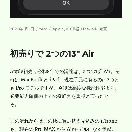
投
カ
タ
2026年1月2日
tAM
Apple
,
ICT機器
,
Network
,
売買
稿
テ
グ
日:
ゴ
リ
初売りで 2つの13″ Air
ー
Apple初売り令和8年での調達は、2つの13″ Air。そ
れは MacBook と iPad。現在手元に有るのは2つと
も Pro モデルですが、今後は高度な機能性能より、
必要能力確保の上での身軽さを重視と言ったとこ
ろ。
この流れからはこの秋に買い替え見込みの iPhone
も、現在の Pro MAX から Airモデルになる予感。