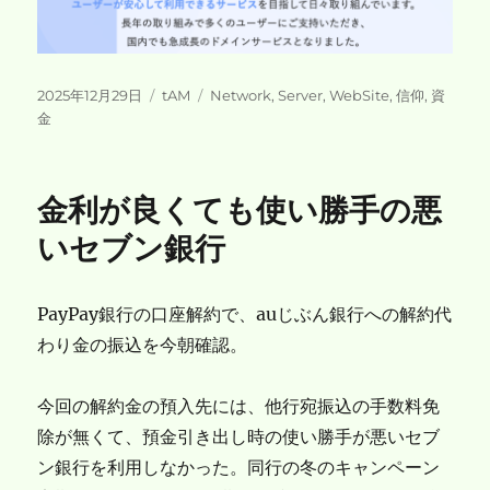
投
カ
タ
2025年12月29日
tAM
Network
,
Server
,
WebSite
,
信仰
,
資
稿
テ
グ
金
日:
ゴ
リ
ー
金利が良くても使い勝手の悪
いセブン銀行
PayPay銀行の口座解約で、auじぶん銀行への解約代
わり金の振込を今朝確認。
今回の解約金の預入先には、他行宛振込の手数料免
除が無くて、預金引き出し時の使い勝手が悪いセブ
ン銀行を利用しなかった。同行の冬のキャンペーン