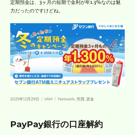
定期預金は、3ヶ月の短期で金利が年1.3%なのは魅
力だったのですけどね。
投
カ
タ
2025年12月29日
tAM
Network
,
売買
,
資金
稿
テ
グ
日:
ゴ
リ
PayPay銀行の口座解約
ー