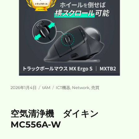
投
カ
タ
2026年1月4日
tAM
ICT機器
,
Network
,
売買
稿
テ
グ
日:
ゴ
リ
空気清浄機 ダイキン
ー
MC556A-W