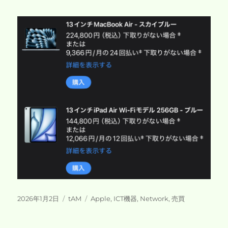
投
カ
タ
2026年1月2日
tAM
Apple
,
ICT機器
,
Network
,
売買
稿
テ
グ
日:
ゴ