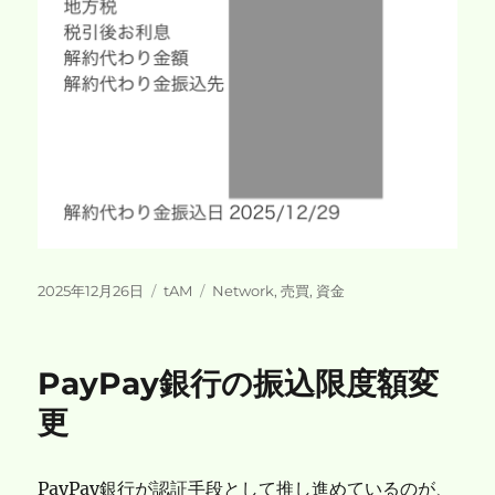
投
カ
タ
2025年12月26日
tAM
Network
,
売買
,
資金
稿
テ
グ
日:
ゴ
リ
PayPay銀行の振込限度額変
ー
更
PayPay銀行が認証手段として推し進めているのが、