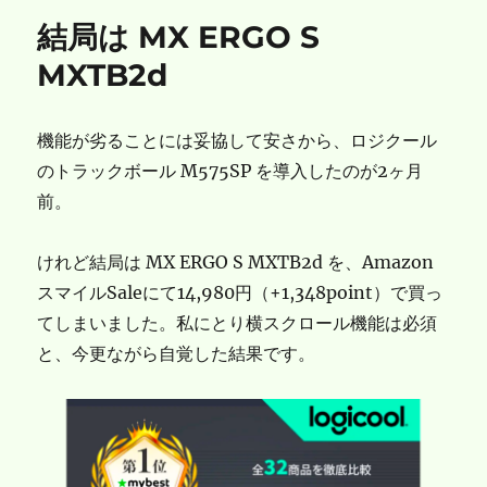
リ
結局は MX ERGO S
ー
MXTB2d
機能が劣ることには妥協して安さから、ロジクール
のトラックボール M575SP を導入したのが2ヶ月
前。
けれど結局は MX ERGO S MXTB2d を、Amazon
スマイルSaleにて14,980円（+1,348point）で買っ
てしまいました。私にとり横スクロール機能は必須
と、今更ながら自覚した結果です。