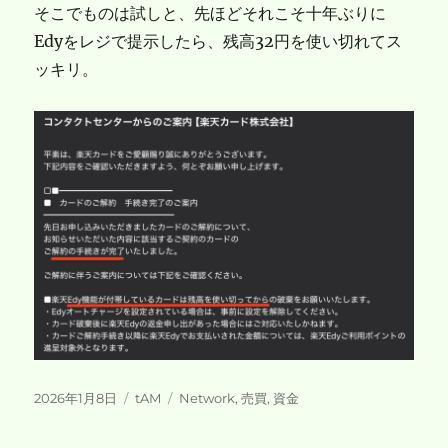
そこでものは試しと、先ほどそれこそ十年ぶりに
Edyをレジで提示したら、残高32円を使い切れてス
ッキリ。
投
カ
タ
2026年1月8日
tAM
Network
,
売買
,
資金
稿
テ
グ
日:
ゴ