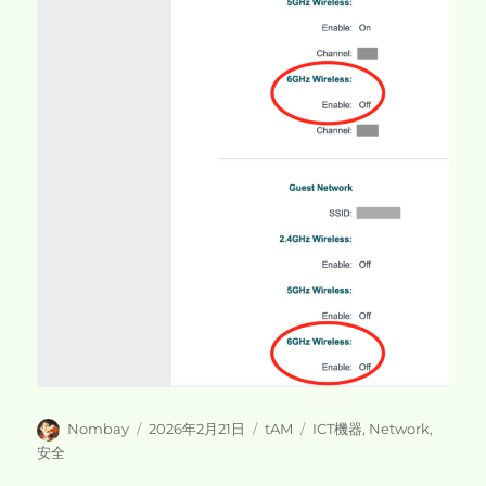
投
投
カ
タ
Nombay
2026年2月21日
tAM
ICT機器
,
Network
,
稿
稿
テ
グ
安全
者
日:
ゴ