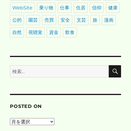
WebSite
乗り物
仕事
住居
信仰
健康
公的
園芸
売買
安全
文芸
旅
漫画
自然
視聴覚
資金
飲食
検
検
索
索:
POSTED ON
posted
on