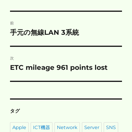
リ
ー
投
前
稿
手元の無線LAN 3系統
前
の
ナ
投
ビ
稿:
次
ゲ
ETC mileage 961 points lost
次
の
ー
投
シ
稿:
ョ
タグ
ン
Apple
ICT機器
Network
Server
SNS