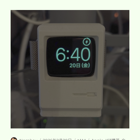
投
投
カ
タ