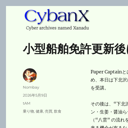
Cyber archives named Xanadu
CybanX
小型船舶免許更新後
Paper Capt
め、本日は下北沢
投
Nombay
を受講。
稿
投
2026年5月9日
者
稿
カ
tAM
その後は、“下北沢
日:
テ
タ
乗り物
,
健康
,
売買
,
飲食
ン・生姜・醤油ら
ゴ
グ
（“八雲” の流れ
リ
ー
来る機会が有るな