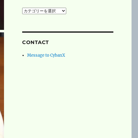
social
networks
CONTACT
Message to CybanX