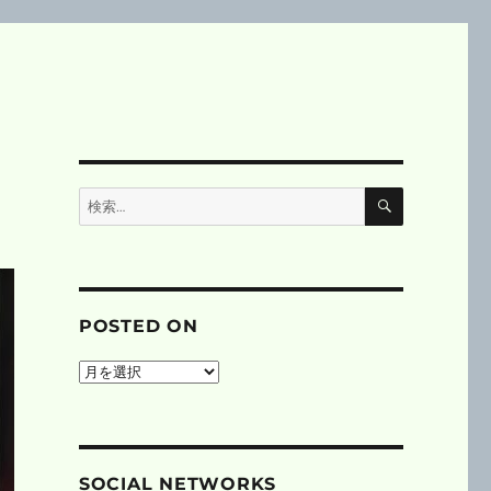
検
検
索
索:
POSTED ON
posted
on
SOCIAL NETWORKS