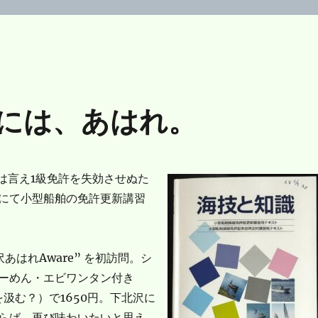
には、あはれ。
ainとは言え1級免許を失効させぬた
にて小型船舶の免許更新講習
あはれAware” を初訪問。シ
ーめん・エビワンタン付き
を汲む？）で1650円。下北沢に
らば、再び味わいたいと思え