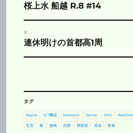
稿
桜上水 船越 R.8 #14
前
の
ナ
投
ビ
稿:
次
ゲ
連休明けの首都高1周
次
の
ー
投
シ
稿:
ョ
ン
タグ
Apple
ICT機器
Network
Server
SNS
WebSit
文芸
旅
漫画
自然
視聴覚
資金
飲食