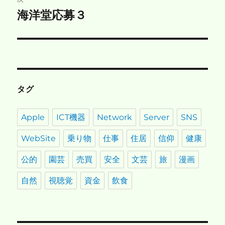
ゲ
海洋堂応募３
次
の
ー
投
シ
稿:
ョ
タグ
ン
Apple
ICT機器
Network
Server
SNS
WebSite
乗り物
仕事
住居
信仰
健康
公的
園芸
売買
安全
文芸
旅
漫画
自然
視聴覚
資金
飲食