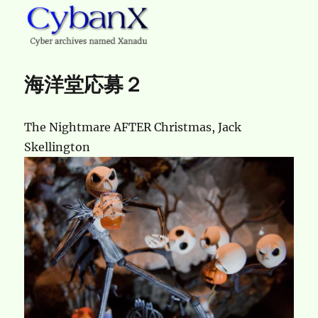
CybanX
海洋堂応募２
The Nightmare AFTER Christmas, Jack
Skellington