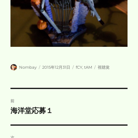
投
投
カ
タ
Nombay
2015年12月31日
fCY
,
tAM
視聴覚
稿
稿
テ
グ
者
日:
ゴ
リ
ー
投
前
稿
海洋堂応募１
前
の
ナ
投
ビ
稿:
次