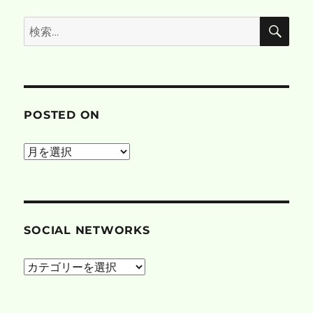
検
検
索
索:
POSTED ON
posted
on
SOCIAL NETWORKS
social
networks