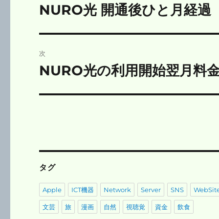
稿
NURO光 開通後ひと月経過
前
の
ナ
投
ビ
稿:
次
ゲ
NURO光の利用開始翌月料
次
の
ー
投
シ
稿:
ョ
ン
タグ
Apple
ICT機器
Network
Server
SNS
WebSit
文芸
旅
漫画
自然
視聴覚
資金
飲食