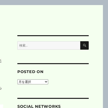
検
検
索
索:
先
POSTED ON
posted
on
も
SOCIAL NETWORKS