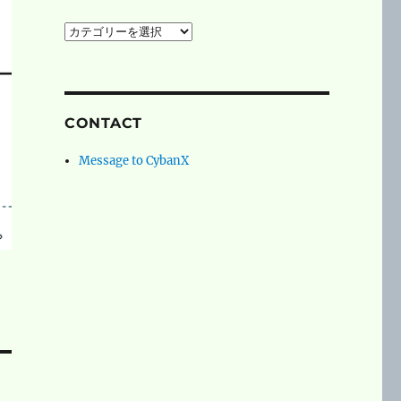
social
networks
CONTACT
Message to CybanX