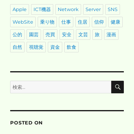
Apple
ICT機器
Network
Server
SNS
WebSite
乗り物
仕事
住居
信仰
健康
公的
園芸
売買
安全
文芸
旅
漫画
自然
視聴覚
資金
飲食
検
検
索
索:
POSTED ON