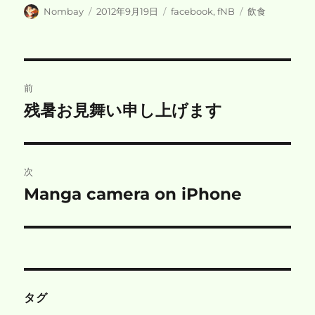
投
投
カ
タ
Nombay
2012年9月19日
facebook
,
fNB
飲食
稿
稿
テ
グ
者
日:
ゴ
リ
ー
投
前
稿
残暑お見舞い申し上げます
前
の
ナ
投
ビ
稿:
次
ゲ
Manga camera on iPhone
次
の
ー
投
シ
稿:
ョ
タグ
ン