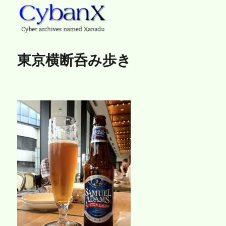
CybanX
東京横断呑み歩き