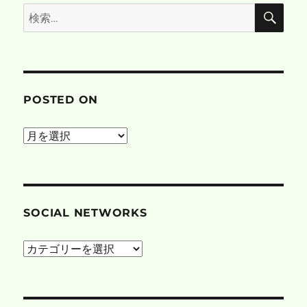
検
検
索
索:
POSTED ON
posted
on
SOCIAL NETWORKS
social
networks