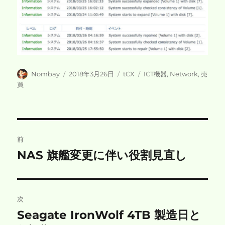
投
投
カ
タ
Nombay
2018年3月26日
tCX
ICT機器
,
Network
,
売
稿
稿
テ
グ
買
者
日:
ゴ
リ
ー
投
前
稿
NAS 旗艦変更に伴い役割見直し
前
の
ナ
投
ビ
稿:
次
ゲ
Seagate IronWolf 4TB 製造日と
次