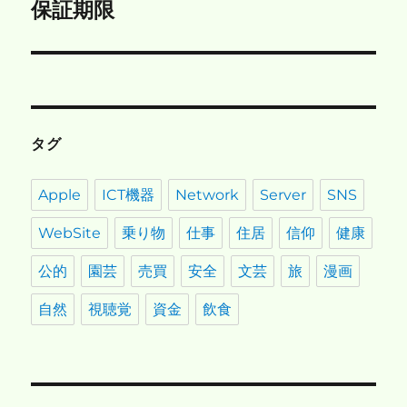
の
保証期限
ー
投
シ
稿:
ョ
ン
タグ
Apple
ICT機器
Network
Server
SNS
WebSite
乗り物
仕事
住居
信仰
健康
公的
園芸
売買
安全
文芸
旅
漫画
自然
視聴覚
資金
飲食