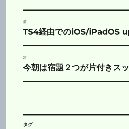
投
前
稿
TS4経由でのiOS/iPadOS 
前
の
ナ
投
ビ
稿:
次
ゲ
今朝は宿題２つが片付きス
次
の
ー
投
シ
稿:
ョ
ン
タグ