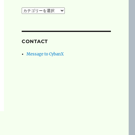
social
networks
CONTACT
Message to CybanX