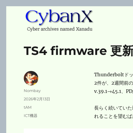
Cyber archives named Xanadu
CybanX
TS4 firmware 更新
Thunderbol
2件が、2週間前
投
Nombay
v.39.1→45.1、
稿
投
2026年2月13日
者
稿
カ
tAM
長らく続いていたi
日:
テ
タ
ICT機器
れることを望むば
ゴ
グ
リ
ー