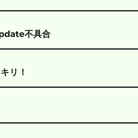
update不具合
ッキリ！