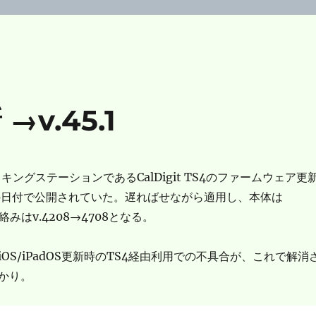
 →v.45.1
tドッキングステーションであるCalDigit TS4のファームウェア更
の日付で公開されていた。遅ればせながら適用し、本体は
PD絡みはv.4208→4708となる。
OS/iPadOS更新時のTS4経由利用での不具合が、これで解消
かり。