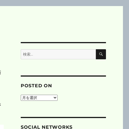
検
検
索
索:
新
POSTED ON
posted
on
さ
SOCIAL NETWORKS