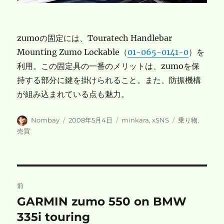
zumoの固定には、Touratech Handlebar
Mounting Zumo Lockable（
01-065-0141-0
）を
利用。この固定具の一番のメリットは、zumoを保
持する部分に鍵を掛けられること。また、防振機構
が組み込まれている点も魅力。
投
投
カ
タ
Nombay
2008年5月4日
minkara
,
xSNS
乗り物
,
稿
稿
テ
グ
売買
者
日:
ゴ
リ
ー
投
前
稿
GARMIN zumo 550 on BMW
前
の
335i touring
ナ