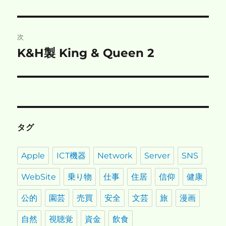
投
ビ
稿:
ゲ
次
K&H製 King & Queen 2
次
ー
の
シ
投
稿:
ョ
ン
タグ
Apple
ICT機器
Network
Server
SNS
WebSite
乗り物
仕事
住居
信仰
健康
公的
園芸
売買
安全
文芸
旅
漫画
自然
視聴覚
資金
飲食