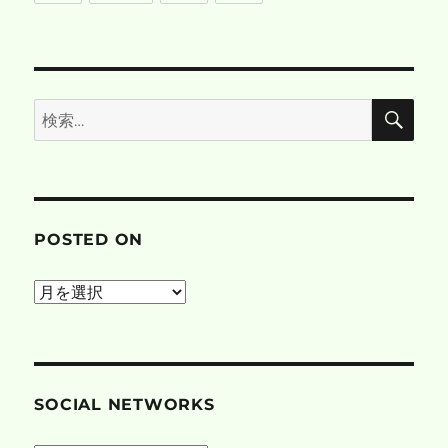
検
検
索
索:
POSTED ON
posted
on
SOCIAL NETWORKS