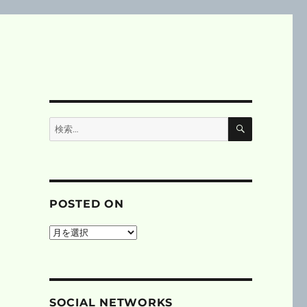
検
検
索
索:
POSTED ON
posted
on
SOCIAL NETWORKS