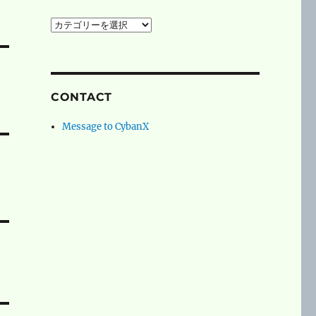
social
networks
CONTACT
Message to CybanX