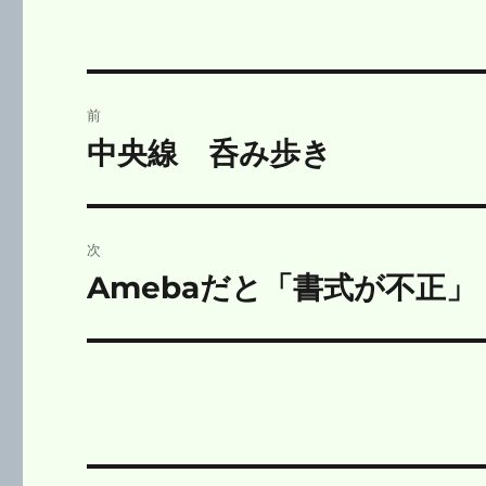
投
前
稿
中央線 呑み歩き
前
の
ナ
投
ビ
稿:
次
ゲ
Amebaだと「書式が不正」
次
の
ー
投
シ
稿:
ョ
ン