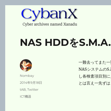
Cyber archives named Xanadu
CybanX
NAS HDDをS.M.A
一難去ってまた一
NASシステムのS
投
Nombay
し各検査項目別に
稿
投
2014年9月18日
とは言え一先ずは
者
稿
カ
tAB
,
Twitter
日:
テ
タ
ICT機器
ゴ
グ
リ
ー