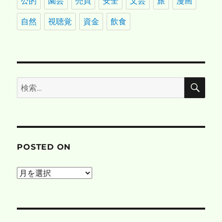
公的
園芸
売買
安全
文芸
旅
漫画
自然
視聴覚
資金
飲食
検
検
索
索:
POSTED ON
posted
on