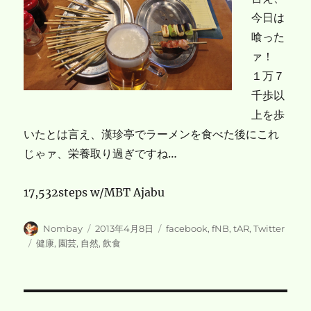
今日は
喰った
ァ！
１万７
千歩以
上を歩
いたとは言え、漢珍亭でラーメンを食べた後にこれ
じゃァ、栄養取り過ぎですね…
17,532steps w/MBT Ajabu
投
投
カ
Nombay
2013年4月8日
facebook
,
fNB
,
tAR
,
Twitter
稿
稿
テ
タ
健康
,
園芸
,
自然
,
飲食
者
日:
ゴ
グ
リ
ー
投