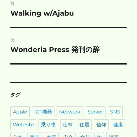
前
稿
Walking w/Ajabu
前
の
ナ
投
ビ
稿:
次
ゲ
Wonderia Press 発刊の辞
次
の
ー
投
シ
稿:
ョ
タグ
ン
Apple
ICT機器
Network
Server
SNS
WebSite
乗り物
仕事
住居
信仰
健康