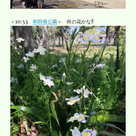
＜10:53
和田堀公園
＞ 何の花かな⁈