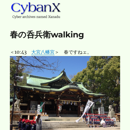
CybanX
春の呑兵衛walking
＜10:43
大宮八幡宮
＞ 春ですねェ。