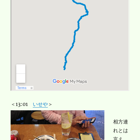
＜13:01
いせや
＞
相方連
れとは
言え、