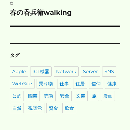
稿:
次
ゲ
春の呑兵衛walking
次
の
ー
投
シ
稿:
ョ
タグ
ン
Apple
ICT機器
Network
Server
SNS
WebSite
乗り物
仕事
住居
信仰
健康
公的
園芸
売買
安全
文芸
旅
漫画
自然
視聴覚
資金
飲食