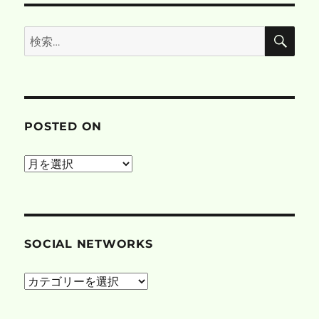
検
検
索
索:
POSTED ON
posted
on
SOCIAL NETWORKS
social
networks