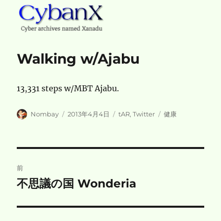
CybanX
Walking w/Ajabu
13,331 steps w/MBT Ajabu.
投
投
カ
タ
Nombay
2013年4月4日
tAR
,
Twitter
健康
稿
稿
テ
グ
者
日:
ゴ
リ
ー
投
前
稿
不思議の国 Wonderia
前
の
ナ
投
ビ