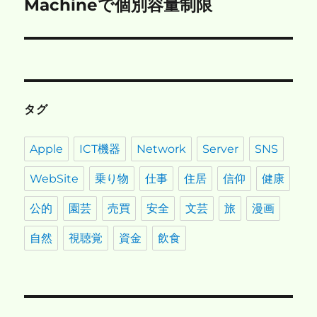
の
Machineで個別容量制限
シ
投
稿:
ョ
ン
タグ
Apple
ICT機器
Network
Server
SNS
WebSite
乗り物
仕事
住居
信仰
健康
公的
園芸
売買
安全
文芸
旅
漫画
自然
視聴覚
資金
飲食