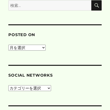
検
検
索
索:
POSTED ON
posted
on
SOCIAL NETWORKS
social
networks