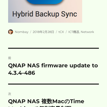
投
投
カ
タ
Nombay
2018年2月28日
tCX
ICT機器
,
Network
稿
稿
テ
グ
者
日:
ゴ
リ
ー
投
前
稿
QNAP NAS firmware update to
前
の
4.3.4-486
ナ
投
ビ
稿:
ゲ
次
QNAP NAS 複数MacのTime
次
ー