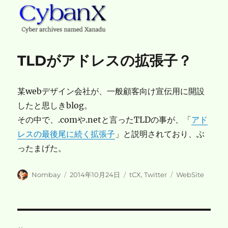
CybanX
TLDがアドレスの拡張子？
某webデザイン会社が、一般顧客向け宣伝用に開設
したと思しきblog。
その中で、.comや.netと言ったTLDの事が、「
アド
レスの最後尾に続く拡張子
」と説明されており、ぶ
ったまげた。
投
投
カ
タ
Nombay
2014年10月24日
tCX
,
Twitter
WebSite
稿
稿
テ
グ
者
日:
ゴ
リ
ー
投