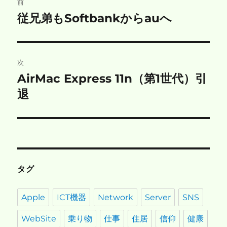
前
稿
従兄弟もSoftbankからauへ
前
の
ナ
投
ビ
稿:
次
ゲ
AirMac Express 11n（第1世代）引
次
の
退
ー
投
シ
稿:
ョ
ン
タグ
Apple
ICT機器
Network
Server
SNS
WebSite
乗り物
仕事
住居
信仰
健康