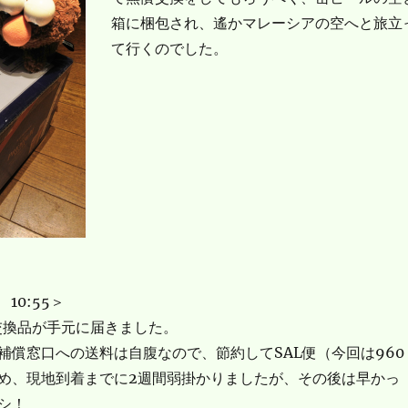
箱に梱包され、遙かマレーシアの空へと旅立
て行くのでした。
10:55＞
交換品が手元に届きました。
補償窓口への送料は自腹なので、節約してSAL便（今回は960
め、現地到着までに2週間弱掛かりましたが、その後は早かっ
シ！