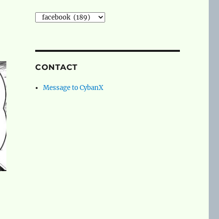
social
networks
CONTACT
Message to CybanX