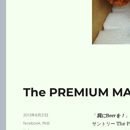
The PREMIUM 
投
2013年8月21日
「
我にBeerを！
」
稿
カ
facebook
,
fNB
サントリー The 
日:
テ