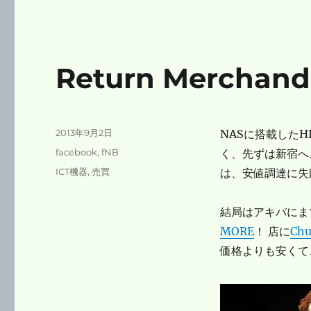
Return Merchandi
投
2013年9月2日
NASに搭載したH
稿
カ
facebook
,
fNB
く、先ずは新宿へ
日:
テ
タ
ICT機器
,
売買
は、安値調達に失
ゴ
グ
リ
ー
結局はアキバにま
MORE
！ 店に
Chu
価格よりも安くて