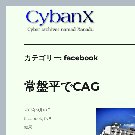
Cyber archives named Xanadu
CybanX
カテゴリー:
facebook
常盤平でCAG
投
2013年9月10日
稿
カ
facebook
,
fNB
日:
テ
タ
健康
ゴ
グ