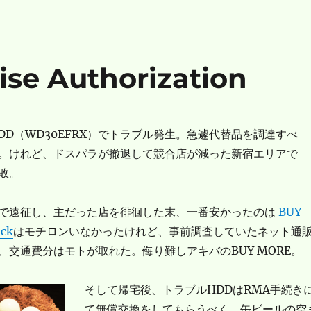
se Authorization
DD（WD30EFRX）でトラブル発生。急遽代替品を調達すべ
。けれど、ドスパラが撤退して競合店が減った新宿エリアで
敗。
で遠征し、主だった店を徘徊した末、一番安かったのは
BUY
ck
はモチロンいなかったけれど、事前調査していたネット通
、交通費分はモトが取れた。侮り難しアキバのBUY MORE。
そして帰宅後、トラブルHDDはRMA手続き
て無償交換をしてもらうべく、缶ビールの空