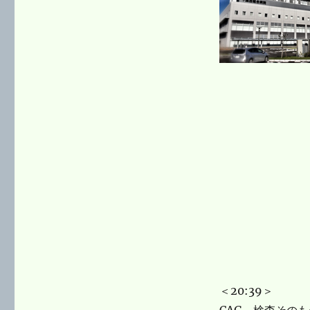
リ
ー
＜20:39＞