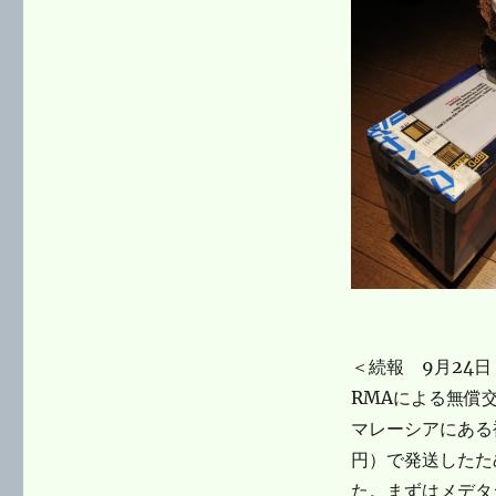
＜続報 9月24日 
RMAによる無償
マレーシアにある
円）で発送したた
た。まずはメデタ