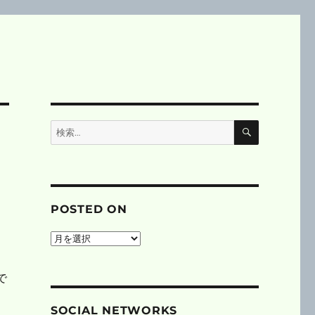
検
検
索
索:
POSTED ON
posted
on
で
SOCIAL NETWORKS