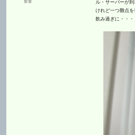
タ
飲食
ル・サーバーが到
ゴ
グ
けれど一つ難点を
リ
ー
飲み過ぎに・・・